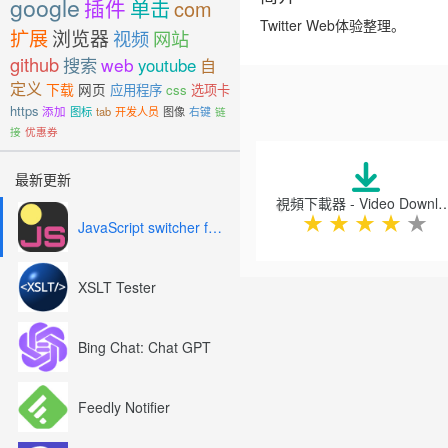
google
插件
单击
com
Twitter Web体验整理。
扩展
浏览器
视频
网站
github
搜索
web
youtube
自
定义
下载
网页
应用程序
css
选项卡
https
添加
图标
tab
开发人员
图像
右键
链
接
优惠券
Previous
最新更新
視頻下載器 - Video Dow
★
★
★
★
★
JavaScript switcher for SEO and development
XSLT Tester
Bing Chat: Chat GPT
Feedly Notifier