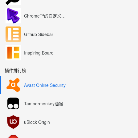
Chrome™的自定义光标
Github Sidebar
Inspiring Board
插件排行榜
Avast Online Security
Tampermonkey油猴
uBlock Origin