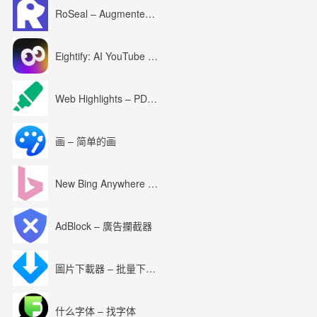
RoSeal – Augmented Roblox Experience
Eightify: AI YouTube Summary with ChatGPT
Web Highlights – PDF & Web Highlighter
画 – 简单的画
New Bing Anywhere (Bing Chat GPT-4)
AdBlock – 廣告攔截器
圖片下載器 – 批量下載圖片
什么字体 – 找字体