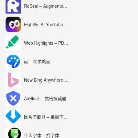
RoSeal – Augmented Roblox Experience
Eightify: AI YouTube Summary with ChatGPT
Web Highlights – PDF & Web Highlighter
画 – 简单的画
New Bing Anywhere (Bing Chat GPT-4)
AdBlock – 廣告攔截器
圖片下載器 – 批量下載圖片
什么字体 – 找字体