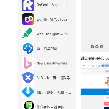
RoSeal – Augmented Roblox Experience
Eightify: AI YouTube Summary with ChatGPT
Web Highlights – PDF & Web Highlighter
画 – 简单的画
对比没使用
Adblo
New Bing Anywhere (Bing Chat GPT-4)
AdBlock – 廣告攔截器
圖片下載器 – 批量下載圖片
什么字体 – 找字体