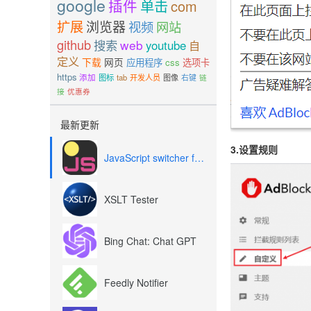
google
插件
单击
com
扩展
浏览器
视频
网站
github
搜索
web
youtube
自
定义
下载
网页
应用程序
css
选项卡
https
添加
图标
tab
开发人员
图像
右键
链
接
优惠券
最新更新
3.设置规则
JavaScript switcher for SEO and development
XSLT Tester
Bing Chat: Chat GPT
Feedly Notifier