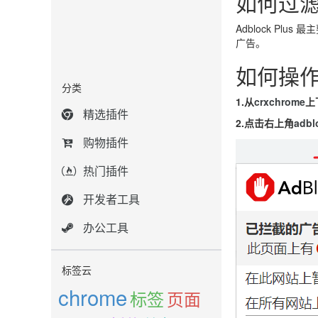
如何过
Adblock Pl
广告。
如何操
分类
1.从
crxchrome
上
精选插件
2.点击右上角
adbl
购物插件
热门插件
开发者工具
办公工具
标签云
chrome
标签
页面