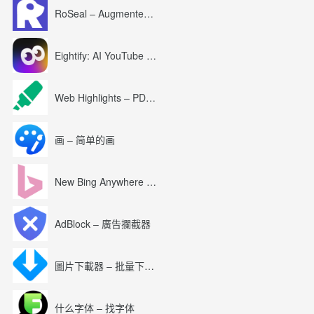
RoSeal – Augmented Roblox Experience
Eightify: AI YouTube Summary with ChatGPT
Web Highlights – PDF & Web Highlighter
画 – 简单的画
New Bing Anywhere (Bing Chat GPT-4)
AdBlock – 廣告攔截器
圖片下載器 – 批量下載圖片
什么字体 – 找字体