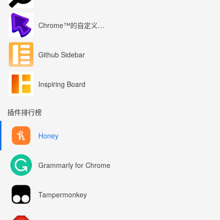
Chrome™的自定义光标
Github Sidebar
Inspiring Board
插件排行榜
Honey
Grammarly for Chrome
Tampermonkey