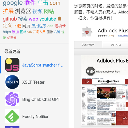
google
插件
单击
com
浏览网页的时候，最烦的就是
扩展
浏览器
视频
网站
脚面，不咬人恶心死人。Abl
github
搜索
web
youtube
自
一把火，你值得拥有！
定义
下载
网页
应用程序
css
选项卡
https
添加
图标
tab
开发人员
图像
右键
链
接
优惠券
最新更新
JavaScript switcher for SEO and development
XSLT Tester
Bing Chat: Chat GPT
Feedly Notifier