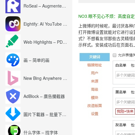
RoSeal – Augmented Roblox Experience
NO3.
眼不见心不烦
：高度自定
Eightify: AI YouTube Summary with ChatGPT
上微博的时候呢，最讨厌各种
打开微博设置就能对它进行设
式？不想看友邻那些古灵精怪
Web Highlights – PDF & Web Highlighter
示样式。安装成功后在页面右
画 – 简单的画
New Bing Anywhere (Bing Chat GPT-4)
AdBlock – 廣告攔截器
圖片下載器 – 批量下載圖片
什么字体 – 找字体