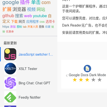
google
插件
单击
com
这是一个护眼扩展程序，通过实
扩展
浏览器
视频
网站
于夜间阅读。
github
搜索
web
youtube
自
您可以调整亮度、对比度，应
定义
下载
网页
应用程序
css
选项卡
Dark Reader无广告，也不会在任
https
添加
图标
tab
开发人员
图像
右键
链
接
优惠券
安装前请禁用类似的扩展。冲
最新更新
JavaScript switcher for SEO and development
Previous
XSLT Tester
Google Docs Dark Mode
★
★
★
★
★
Bing Chat: Chat GPT
Feedly Notifier