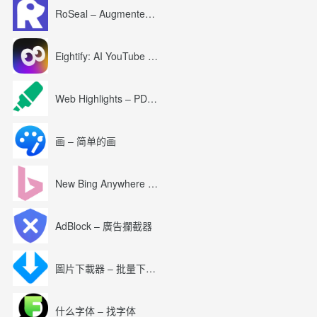
RoSeal – Augmented Roblox Experience
Eightify: AI YouTube Summary with ChatGPT
Web Highlights – PDF & Web Highlighter
画 – 简单的画
New Bing Anywhere (Bing Chat GPT-4)
AdBlock – 廣告攔截器
圖片下載器 – 批量下載圖片
什么字体 – 找字体