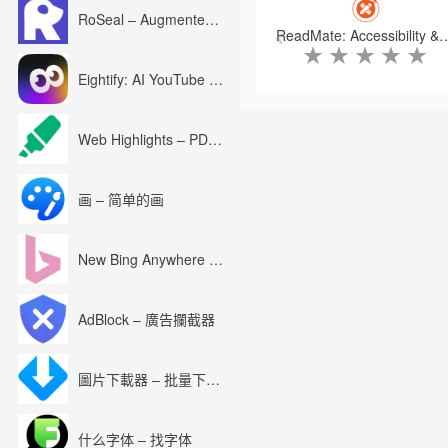
RoSeal – Augmented Roblox Experience
ReadMate: Accessibility & D
★
★
★
★
★
Eightify: AI YouTube Summary with ChatGPT
Web Highlights – PDF & Web Highlighter
画 – 简单的画
New Bing Anywhere (Bing Chat GPT-4)
AdBlock – 廣告攔截器
圖片下載器 – 批量下載圖片
什么字体 – 找字体