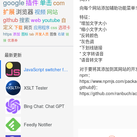
google
插件
单击
com
向每个网站添加辅助功能菜单
扩展
浏览器
视频
网站
特征：
github
搜索
web
youtube
自
*增加文字大小
定义
下载
网页
应用程序
css
选项卡
*缩小文字大小
https
添加
图标
tab
开发人员
图像
右键
链
*反转颜色
接
优惠券
*灰色调
*下划线链接
* 文字转语音
最新更新
*语音转文字
对于要将其添加到其网站的开
JavaScript switcher for SEO and development
npm：
https://www.npmjs.com/packag
github的：
XSLT Tester
https://github.com/ranbuch/acc
Bing Chat: Chat GPT
Feedly Notifier
Previous