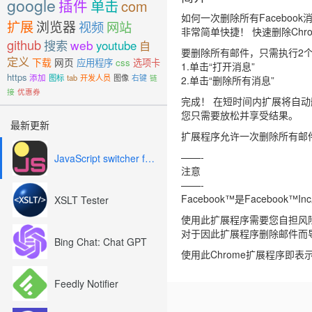
google
插件
单击
com
如何一次删除所有Facebook
扩展
浏览器
视频
网站
非常简单快捷！ 快速删除Chro
github
搜索
web
youtube
自
要删除所有邮件，只需执行2
定义
下载
网页
应用程序
css
选项卡
1.单击“打开消息”
https
添加
图标
tab
开发人员
图像
右键
链
2.单击“删除所有消息”
接
优惠券
完成！ 在短时间内扩展将自动
您只需要放松并享受结果。
最新更新
扩展程序允许一次删除所有邮
——-
JavaScript switcher for SEO and development
注意
——-
Facebook™是Facebook™I
XSLT Tester
使用此扩展程序需要您自担风
对于因此扩展程序删除邮件而
Bing Chat: Chat GPT
使用此Chrome扩展程序即
Feedly Notifier