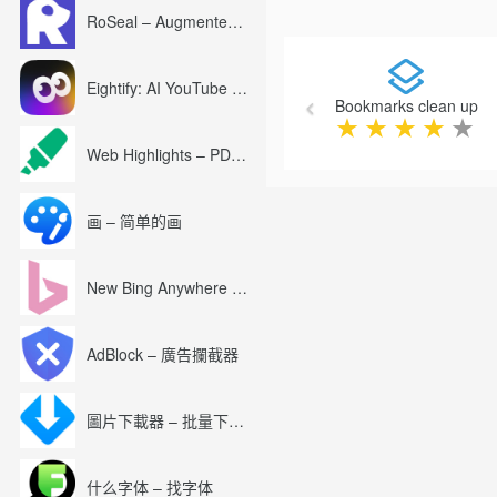
RoSeal – Augmented Roblox Experience
Previous
Eightify: AI YouTube Summary with ChatGPT
Bookmarks clean up
★
★
★
★
★
Web Highlights – PDF & Web Highlighter
画 – 简单的画
New Bing Anywhere (Bing Chat GPT-4)
AdBlock – 廣告攔截器
圖片下載器 – 批量下載圖片
什么字体 – 找字体