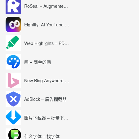
RoSeal – Augmented Roblox Experience
Eightify: AI YouTube Summary with ChatGPT
Web Highlights – PDF & Web Highlighter
画 – 简单的画
New Bing Anywhere (Bing Chat GPT-4)
AdBlock – 廣告攔截器
圖片下載器 – 批量下載圖片
什么字体 – 找字体