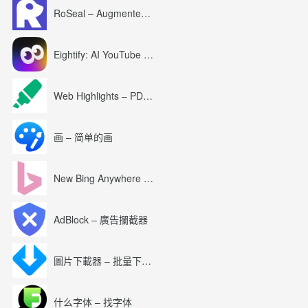
RoSeal – Augmented Roblox Experience
Eightify: AI YouTube Summary with ChatGPT
Web Highlights – PDF & Web Highlighter
画 – 简单的画
New Bing Anywhere (Bing Chat GPT-4)
AdBlock – 廣告攔截器
圖片下載器 – 批量下載圖片
什么字体 – 找字体