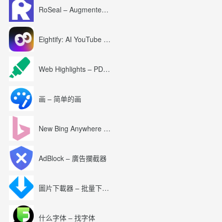
RoSeal – Augmented Roblox Experience
Eightify: AI YouTube Summary with ChatGPT
Web Highlights – PDF & Web Highlighter
画 – 简单的画
New Bing Anywhere (Bing Chat GPT-4)
AdBlock – 廣告攔截器
圖片下載器 – 批量下載圖片
什么字体 – 找字体