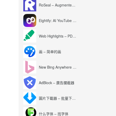
RoSeal – Augmented Roblox Experience
Eightify: AI YouTube Summary with ChatGPT
Web Highlights – PDF & Web Highlighter
画 – 简单的画
New Bing Anywhere (Bing Chat GPT-4)
AdBlock – 廣告攔截器
圖片下載器 – 批量下載圖片
什么字体 – 找字体