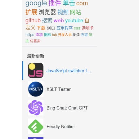
google
插件
单击
com
扩展
浏览器
视频
网站
github
搜索
web
youtube
自
定义
下载
网页
应用程序
css
选项卡
https
添加
图标
tab
开发人员
图像
右键
链
接
优惠券
最新更新
JavaScript switcher for SEO and development
XSLT Tester
Bing Chat: Chat GPT
Feedly Notifier