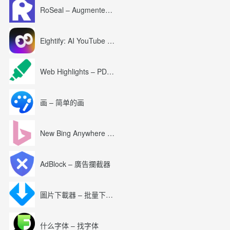
RoSeal – Augmented Roblox Experience
Eightify: AI YouTube Summary with ChatGPT
Web Highlights – PDF & Web Highlighter
画 – 简单的画
New Bing Anywhere (Bing Chat GPT-4)
AdBlock – 廣告攔截器
圖片下載器 – 批量下載圖片
什么字体 – 找字体