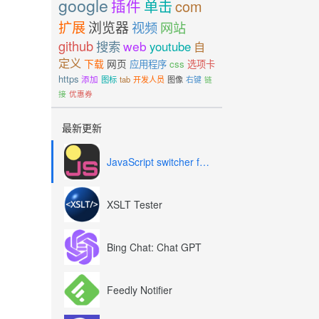
google
插件
单击
com
扩展
浏览器
视频
网站
github
搜索
web
youtube
自
定义
下载
网页
应用程序
css
选项卡
https
添加
图标
tab
开发人员
图像
右键
链
接
优惠券
最新更新
JavaScript switcher for SEO and development
XSLT Tester
Bing Chat: Chat GPT
Feedly Notifier