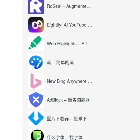
RoSeal – Augmented Roblox Experience
Eightify: AI YouTube Summary with ChatGPT
Web Highlights – PDF & Web Highlighter
画 – 简单的画
New Bing Anywhere (Bing Chat GPT-4)
AdBlock – 廣告攔截器
圖片下載器 – 批量下載圖片
什么字体 – 找字体