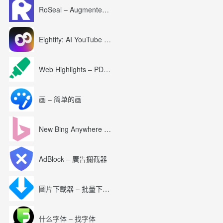
RoSeal – Augmented Roblox Experience
Eightify: AI YouTube Summary with ChatGPT
Web Highlights – PDF & Web Highlighter
画 – 简单的画
New Bing Anywhere (Bing Chat GPT-4)
AdBlock – 廣告攔截器
圖片下載器 – 批量下載圖片
什么字体 – 找字体