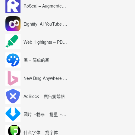
RoSeal – Augmented Roblox Experience
Eightify: AI YouTube Summary with ChatGPT
Web Highlights – PDF & Web Highlighter
画 – 简单的画
New Bing Anywhere (Bing Chat GPT-4)
AdBlock – 廣告攔截器
圖片下載器 – 批量下載圖片
什么字体 – 找字体